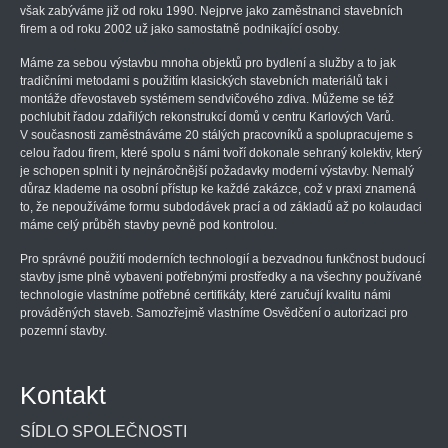
však zabýváme již od roku 1990. Nejprve jako zaměstnanci stavebních
firem a od roku 2002 už jako samostatně podnikající osoby.
Máme za sebou výstavbu mnoha objektů pro bydlení a služby a to jak
tradičními metodami s použitím klasických stavebních materiálů tak i
montáže dřevostaveb systémem sendvičového zdiva. Můžeme se též
pochlubit řadou zdařilých rekonstrukcí domů v centru Karlových Varů.
V současnosti zaměstnáváme 20 stálých pracovníků a spolupracujeme s
celou řadou firem, které spolu s námi tvoří dokonale sehraný kolektiv, který
je schopen splnit i ty nejnáročnější požadavky moderní výstavby. Nemalý
důraz klademe na osobní přístup ke každé zakázce, což v praxi znamená
to, že nepoužíváme formu subdodávek prací a od základů až po kolaudaci
máme celý průběh stavby pevně pod kontrolou.
Pro správné použití moderních technologií a bezvadnou funkčnost budoucí
stavby jsme plně vybaveni potřebnými prostředky a na všechny používané
technologie vlastníme potřebné certifikáty, které zaručují kvalitu námi
prováděných staveb. Samozřejmě vlastníme Osvědčení o autorizaci pro
pozemní stavby.
Kontakt
SÍDLO SPOLEČNOSTI