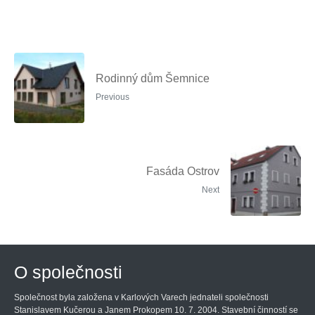
Rodinný dům Šemnice
Previous
Fasáda Ostrov
Next
O společnosti
Společnost byla založena v Karlových Varech jednateli společnosti
Stanislavem Kučerou a Janem Prokopem 10. 7. 2004. Stavební činností se