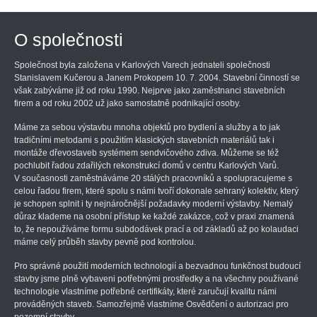
O společnosti
Společnost byla založena v Karlových Varech jednateli společnosti
Stanislavem Kučerou a Janem Prokopem 10. 7. 2004. Stavební činností se
však zabýváme již od roku 1990. Nejprve jako zaměstnanci stavebních
firem a od roku 2002 už jako samostatně podnikající osoby.
Máme za sebou výstavbu mnoha objektů pro bydlení a služby a to jak
tradičními metodami s použitím klasických stavebních materiálů tak i
montáže dřevostaveb systémem sendvičového zdiva. Můžeme se též
pochlubit řadou zdařilých rekonstrukcí domů v centru Karlových Varů.
V současnosti zaměstnáváme 20 stálých pracovníků a spolupracujeme s
celou řadou firem, které spolu s námi tvoří dokonale sehraný kolektiv, který
je schopen splnit i ty nejnáročnější požadavky moderní výstavby. Nemalý
důraz klademe na osobní přístup ke každé zakázce, což v praxi znamená
to, že nepoužíváme formu subdodávek prací a od základů až po kolaudaci
máme celý průběh stavby pevně pod kontrolou.
Pro správné použití moderních technologií a bezvadnou funkčnost budoucí
stavby jsme plně vybaveni potřebnými prostředky a na všechny používané
technologie vlastníme potřebné certifikáty, které zaručují kvalitu námi
prováděných staveb. Samozřejmě vlastníme Osvědčení o autorizaci pro