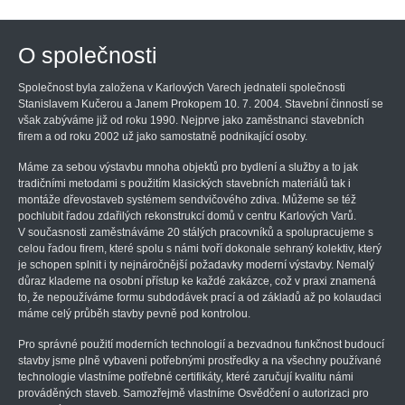
O společnosti
Společnost byla založena v Karlových Varech jednateli společnosti
Stanislavem Kučerou a Janem Prokopem 10. 7. 2004. Stavební činností se
však zabýváme již od roku 1990. Nejprve jako zaměstnanci stavebních
firem a od roku 2002 už jako samostatně podnikající osoby.
Máme za sebou výstavbu mnoha objektů pro bydlení a služby a to jak
tradičními metodami s použitím klasických stavebních materiálů tak i
montáže dřevostaveb systémem sendvičového zdiva. Můžeme se též
pochlubit řadou zdařilých rekonstrukcí domů v centru Karlových Varů.
V současnosti zaměstnáváme 20 stálých pracovníků a spolupracujeme s
celou řadou firem, které spolu s námi tvoří dokonale sehraný kolektiv, který
je schopen splnit i ty nejnáročnější požadavky moderní výstavby. Nemalý
důraz klademe na osobní přístup ke každé zakázce, což v praxi znamená
to, že nepoužíváme formu subdodávek prací a od základů až po kolaudaci
máme celý průběh stavby pevně pod kontrolou.
Pro správné použití moderních technologií a bezvadnou funkčnost budoucí
stavby jsme plně vybaveni potřebnými prostředky a na všechny používané
technologie vlastníme potřebné certifikáty, které zaručují kvalitu námi
prováděných staveb. Samozřejmě vlastníme Osvědčení o autorizaci pro