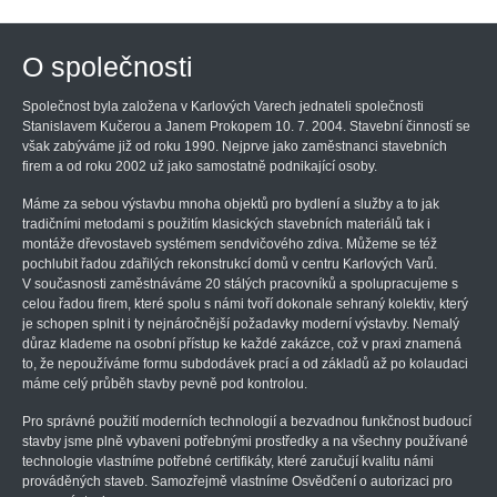
O společnosti
Společnost byla založena v Karlových Varech jednateli společnosti
Stanislavem Kučerou a Janem Prokopem 10. 7. 2004. Stavební činností se
však zabýváme již od roku 1990. Nejprve jako zaměstnanci stavebních
firem a od roku 2002 už jako samostatně podnikající osoby.
Máme za sebou výstavbu mnoha objektů pro bydlení a služby a to jak
tradičními metodami s použitím klasických stavebních materiálů tak i
montáže dřevostaveb systémem sendvičového zdiva. Můžeme se též
pochlubit řadou zdařilých rekonstrukcí domů v centru Karlových Varů.
V současnosti zaměstnáváme 20 stálých pracovníků a spolupracujeme s
celou řadou firem, které spolu s námi tvoří dokonale sehraný kolektiv, který
je schopen splnit i ty nejnáročnější požadavky moderní výstavby. Nemalý
důraz klademe na osobní přístup ke každé zakázce, což v praxi znamená
to, že nepoužíváme formu subdodávek prací a od základů až po kolaudaci
máme celý průběh stavby pevně pod kontrolou.
Pro správné použití moderních technologií a bezvadnou funkčnost budoucí
stavby jsme plně vybaveni potřebnými prostředky a na všechny používané
technologie vlastníme potřebné certifikáty, které zaručují kvalitu námi
prováděných staveb. Samozřejmě vlastníme Osvědčení o autorizaci pro