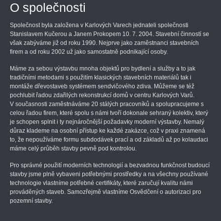
O společnosti
Společnost byla založena v Karlových Varech jednateli společnosti
Stanislavem Kučerou a Janem Prokopem 10. 7. 2004. Stavební činností se
však zabýváme již od roku 1990. Nejprve jako zaměstnanci stavebních
firem a od roku 2002 už jako samostatně podnikající osoby.
Máme za sebou výstavbu mnoha objektů pro bydlení a služby a to jak
tradičními metodami s použitím klasických stavebních materiálů tak i
montáže dřevostaveb systémem sendvičového zdiva. Můžeme se též
pochlubit řadou zdařilých rekonstrukcí domů v centru Karlových Varů.
V současnosti zaměstnáváme 20 stálých pracovníků a spolupracujeme s
celou řadou firem, které spolu s námi tvoří dokonale sehraný kolektiv, který
je schopen splnit i ty nejnáročnější požadavky moderní výstavby. Nemalý
důraz klademe na osobní přístup ke každé zakázce, což v praxi znamená
to, že nepoužíváme formu subdodávek prací a od základů až po kolaudaci
máme celý průběh stavby pevně pod kontrolou.
Pro správné použití moderních technologií a bezvadnou funkčnost budoucí
stavby jsme plně vybaveni potřebnými prostředky a na všechny používané
technologie vlastníme potřebné certifikáty, které zaručují kvalitu námi
prováděných staveb. Samozřejmě vlastníme Osvědčení o autorizaci pro
pozemní stavby.