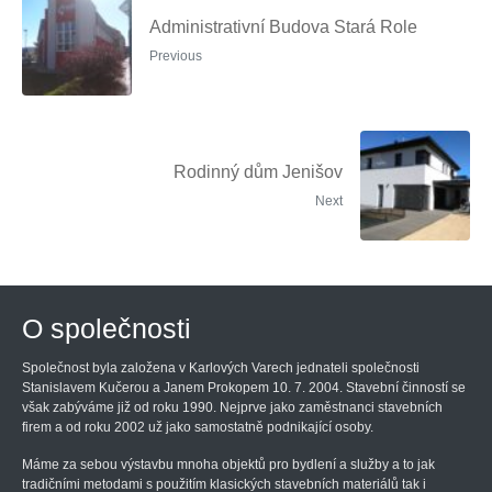
Administrativní Budova Stará Role
Previous
Rodinný dům Jenišov
Next
O společnosti
Společnost byla založena v Karlových Varech jednateli společnosti
Stanislavem Kučerou a Janem Prokopem 10. 7. 2004. Stavební činností se
však zabýváme již od roku 1990. Nejprve jako zaměstnanci stavebních
firem a od roku 2002 už jako samostatně podnikající osoby.
Máme za sebou výstavbu mnoha objektů pro bydlení a služby a to jak
tradičními metodami s použitím klasických stavebních materiálů tak i