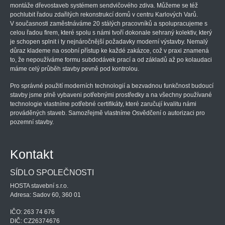
montáže dřevostaveb systémem sendvičového zdiva. Můžeme se též
pochlubit řadou zdařilých rekonstrukcí domů v centru Karlových Varů.
V současnosti zaměstnáváme 20 stálých pracovníků a spolupracujeme s
celou řadou firem, které spolu s námi tvoří dokonale sehraný kolektiv, který
je schopen splnit i ty nejnáročnější požadavky moderní výstavby. Nemalý
důraz klademe na osobní přístup ke každé zakázce, což v praxi znamená
to, že nepoužíváme formu subdodávek prací a od základů až po kolaudaci
máme celý průběh stavby pevně pod kontrolou.
Pro správné použití moderních technologií a bezvadnou funkčnost budoucí
stavby jsme plně vybaveni potřebnými prostředky a na všechny používané
technologie vlastníme potřebné certifikáty, které zaručují kvalitu námi
prováděných staveb. Samozřejmě vlastníme Osvědčení o autorizaci pro
pozemní stavby.
Kontakt
SÍDLO SPOLEČNOSTI
HOSTA stavební s.r.o.
Adresa: Sadov 60, 360 01
IČO: 263 74 676
DIČ: CZ26374676