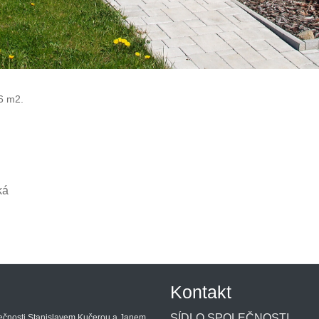
6 m2.
ká
Kontakt
SÍDLO SPOLEČNOSTI
lečnosti Stanislavem Kučerou a Janem