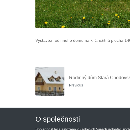
Výstavba rodinného domu na klíč, užitná plocha 14
Rodinný dům Stará Chodovs
Previous
O společnosti
Společnost byla založena v Karlových Varech jednateli spo