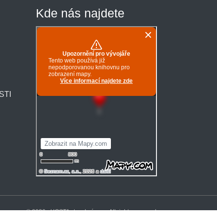
Kde nás najdete
STI
© 2026 - HOSTA stavební s.r.o.. All rights reserved.