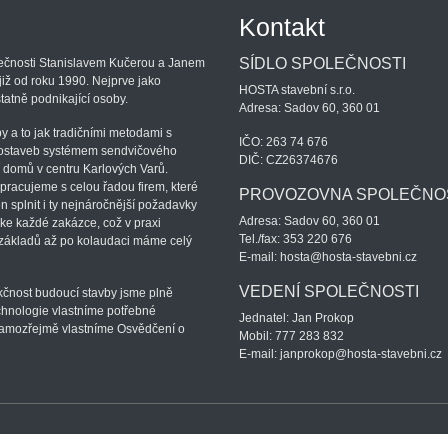
Kontakt
SÍDLO SPOLEČNOSTI
lečnosti Stanislavem Kučerou a Janem
iž od roku 1990. Nejprve jako
HOSTA stavební s.r.o.
atně podnikající osoby.
Adresa: Sadov 60, 360 01
 a to jak tradičními metodami s
IČO: 263 74 676
evostaveb systémem sendvičového
DIČ: CZ26374676
í domů v centru Karlových Varů.
racujeme s celou řadou firem, které
PROVOZOVNA SPOLEČNO
n splnit i ty nejnáročnější požadavky
Adresa: Sadov 60, 360 01
ke každé zakázce, což v praxi
Tel./fax: 353 220 676
základů až po kolaudaci máme celý
E-mail: hosta@hosta-stavebni.cz
VEDENÍ SPOLEČNOSTI
kčnost budoucí stavby jsme plně
chnologie vlastníme potřebné
Jednatel: Jan Prokop
. Samozřejmě vlastníme Osvědčení o
Mobil: 777 283 832
E-mail: janprokop@hosta-stavebni.cz