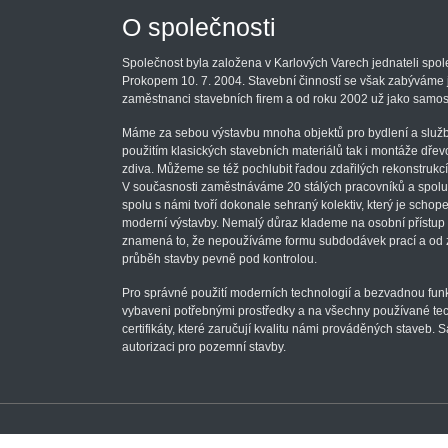
O společnosti
Společnost byla založena v Karlových Varech jednateli spo
Prokopem 10. 7. 2004. Stavební činností se však zabýváme j
zaměstnanci stavebních firem a od roku 2002 už jako samost
Máme za sebou výstavbu mnoha objektů pro bydlení a služby
použitím klasických stavebních materiálů tak i montáže dř
zdiva. Můžeme se též pochlubit řadou zdařilých rekonstrukc
V současnosti zaměstnáváme 20 stálých pracovníků a spolup
spolu s námi tvoří dokonale sehraný kolektiv, který je schope
moderní výstavby. Nemalý důraz klademe na osobní přístup 
znamená to, že nepoužíváme formu subdodávek prací a od 
průběh stavby pevně pod kontrolou.
Pro správné použití moderních technologií a bezvadnou fun
vybaveni potřebnými prostředky a na všechny používané te
certifikáty, které zaručují kvalitu námi prováděných staveb
autorizaci pro pozemní stavby.
Made by
sokolan.cz